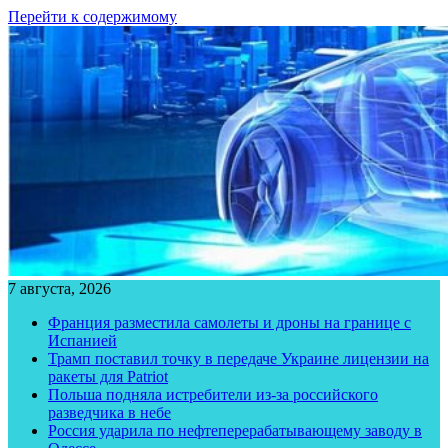
Перейти к содержимому
7 августа, 2026
Франция разместила самолеты и дроны на границе с
Испанией
Трамп поставил точку в передаче Украине лицензии на
ракеты для Patriot
Польша подняла истребители из-за российского
разведчика в небе
Россия ударила по нефтеперерабатывающему заводу в