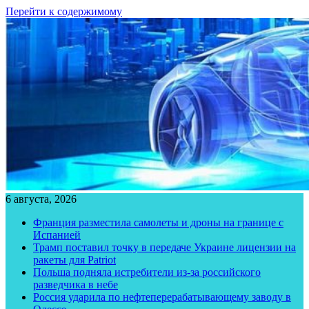
Перейти к содержимому
6 августа, 2026
Франция разместила самолеты и дроны на границе с
Испанией
Трамп поставил точку в передаче Украине лицензии на
ракеты для Patriot
Польша подняла истребители из-за российского
разведчика в небе
Россия ударила по нефтеперерабатывающему заводу в