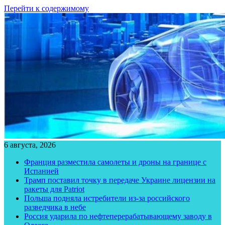
Перейти к содержимому
6 августа, 2026
Франция разместила самолеты и дроны на границе с
Испанией
Трамп поставил точку в передаче Украине лицензии на
ракеты для Patriot
Польша подняла истребители из-за российского
разведчика в небе
Россия ударила по нефтеперерабатывающему заводу в