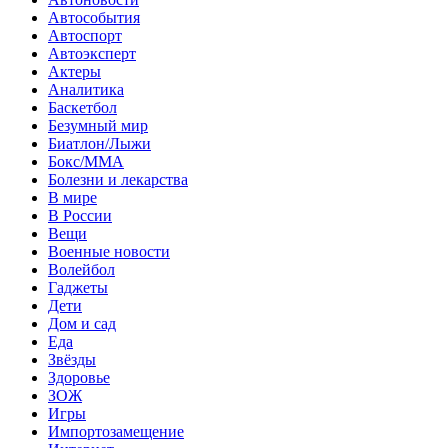
Автособытия
Автоспорт
Автоэксперт
Актеры
Аналитика
Баскетбол
Безумный мир
Биатлон/Лыжи
Бокс/MMA
Болезни и лекарства
В мире
В России
Вещи
Военные новости
Волейбол
Гаджеты
Дети
Дом и сад
Еда
Звёзды
Здоровье
ЗОЖ
Игры
Импортозамещение