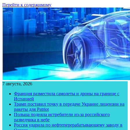
Перейти к содержимому
7 августа, 2026
Франция разместила самолеты и дроны на границе с
Испанией
Трамп поставил точку в передаче Украине лицензии на
ракеты для Patriot
Польша подняла истребители из-за российского
разведчика в небе
Россия ударила по нефтеперерабатывающему заводу в