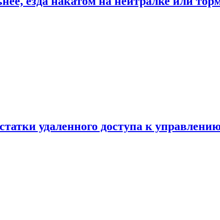
ьнее, езда накатом на нейтралке или тор
статки удаленного доступа к управлению