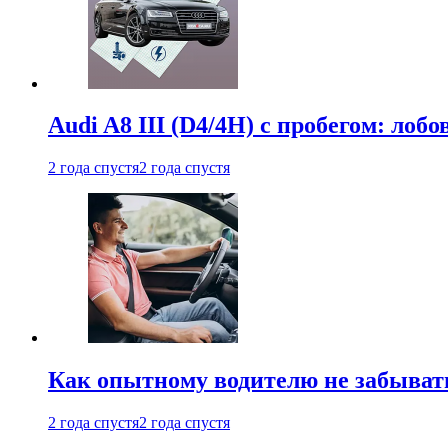
Audi A8 III (D4/4H) c пробегом: лобо
2 года спустя
2 года спустя
Как опытному водителю не забыват
2 года спустя
2 года спустя