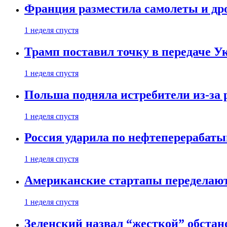
Франция разместила самолеты и др
1 неделя спустя
Трамп поставил точку в передаче Ук
1 неделя спустя
Польша подняла истребители из-за 
1 неделя спустя
Россия ударила по нефтеперерабаты
1 неделя спустя
Американские стартапы переделают
1 неделя спустя
Зеленский назвал “жесткой” обстан