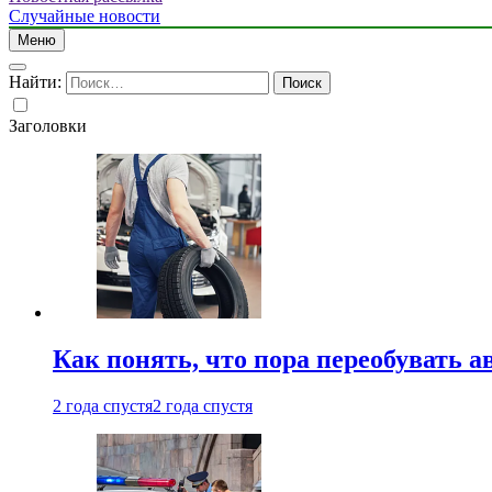
Случайные новости
Меню
Найти:
Заголовки
Как понять, что пора переобувать а
2 года спустя
2 года спустя