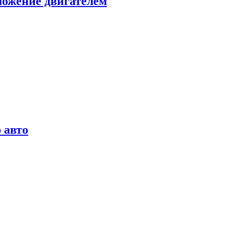
можение двигателем
 авто