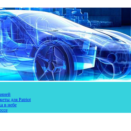
анией
еты для Patriot
а в небе
ессе