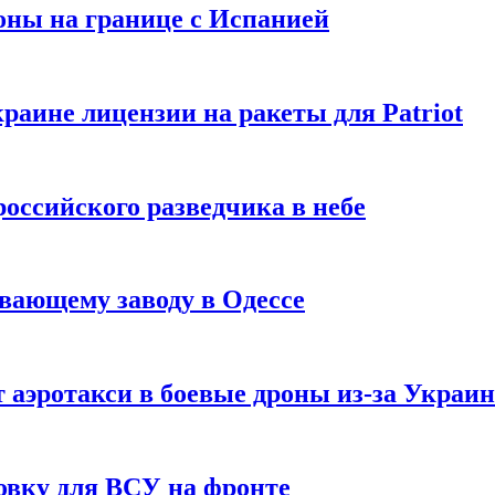
оны на границе с Испанией
раине лицензии на ракеты для Patriot
российского разведчика в небе
вающему заводу в Одессе
 аэротакси в боевые дроны из-за Украи
овку для ВСУ на фронте