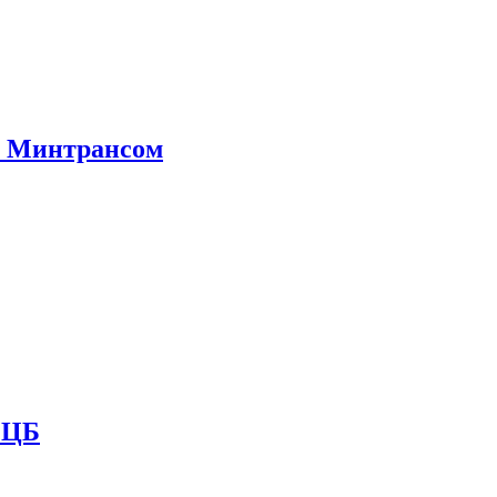
е Минтрансом
и ЦБ