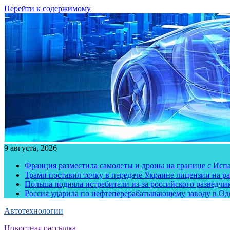
Перейти к содержимому
9 августа, 2026
Франция разместила самолеты и дроны на границе с Исп
Трамп поставил точку в передаче Украине лицензии на рак
Польша подняла истребители из-за российского разведчик
Россия ударила по нефтеперерабатывающему заводу в Од
Автотехнологии
Новостная рассылка