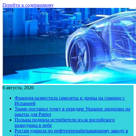
Перейти к содержимому
6 августа, 2026
Франция разместила самолеты и дроны на границе с
Испанией
Трамп поставил точку в передаче Украине лицензии на
ракеты для Patriot
Польша подняла истребители из-за российского
разведчика в небе
Россия ударила по нефтеперерабатывающему заводу в