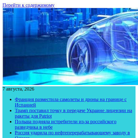
Перейти к содержимому
7 августа, 2026
Франция разместила самолеты и дроны на границе с
Испанией
Трамп поставил точку в передаче Украине лицензии на
ракеты для Patriot
Польша подняла истребители из-за российского
разведчика в небе
Россия ударила по нефтеперерабатывающему заводу в