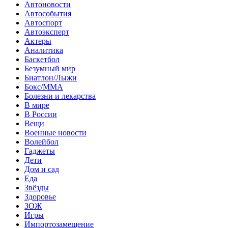
Автоновости
Автособытия
Автоспорт
Автоэксперт
Актеры
Аналитика
Баскетбол
Безумный мир
Биатлон/Лыжи
Бокс/MMA
Болезни и лекарства
В мире
В России
Вещи
Военные новости
Волейбол
Гаджеты
Дети
Дом и сад
Еда
Звёзды
Здоровье
ЗОЖ
Игры
Импортозамещение