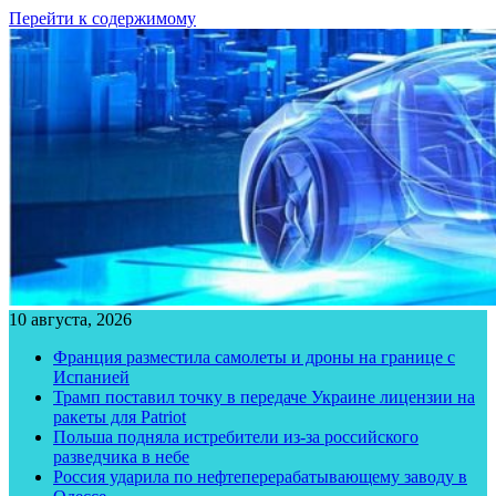
Перейти к содержимому
10 августа, 2026
Франция разместила самолеты и дроны на границе с
Испанией
Трамп поставил точку в передаче Украине лицензии на
ракеты для Patriot
Польша подняла истребители из-за российского
разведчика в небе
Россия ударила по нефтеперерабатывающему заводу в