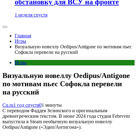
обстановку для ВСУ на фронте
1 неделя спустя
Главная
Игры
Визуальную новеллу Oedipus/Antigone по мотивам пьес
Софокла перевели на русский
Игры
Визуальную новеллу Oedipus/Antigone
по мотивам пьес Софокла перевели
на русский
Cq.ru
1 год спустя
0
1 минуты
С переводом Фаддея Зелинского и оригинальным
древнегреческим текстом. В июне 2024 года студия Febrvvm
выпустила в Steam необычную визуальную новеллу
Oedipus/Antigone («Эдип/Антигона»).