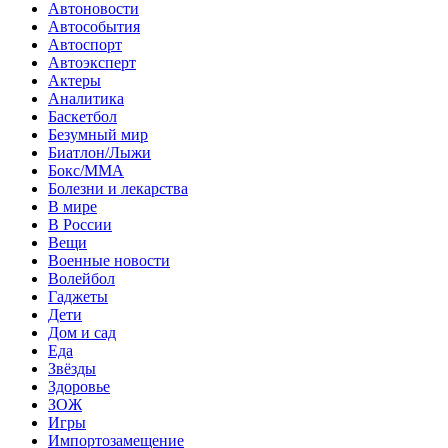
Автоновости
Автособытия
Автоспорт
Автоэксперт
Актеры
Аналитика
Баскетбол
Безумный мир
Биатлон/Лыжи
Бокс/MMA
Болезни и лекарства
В мире
В России
Вещи
Военные новости
Волейбол
Гаджеты
Дети
Дом и сад
Еда
Звёзды
Здоровье
ЗОЖ
Игры
Импортозамещение