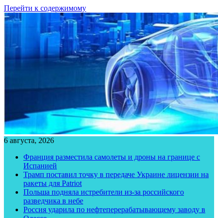
Перейти к содержимому
6 августа, 2026
Франция разместила самолеты и дроны на границе с
Испанией
Трамп поставил точку в передаче Украине лицензии на
ракеты для Patriot
Польша подняла истребители из-за российского
разведчика в небе
Россия ударила по нефтеперерабатывающему заводу в