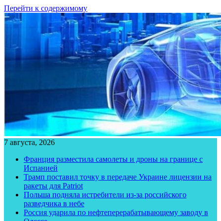
Перейти к содержимому
7 августа, 2026
Франция разместила самолеты и дроны на границе с
Испанией
Трамп поставил точку в передаче Украине лицензии на
ракеты для Patriot
Польша подняла истребители из-за российского
разведчика в небе
Россия ударила по нефтеперерабатывающему заводу в