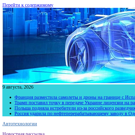
Перейти к содержимому
9 августа, 2026
Франция разместила самолеты и дроны на границе с Исп
Трамп поставил точку в передаче Украине лицензии на рак
Польша подняла истребители из-за российского разведчик
Россия ударила по нефтеперерабатывающему заводу в Од
Автотехнологии
Новостная рассылка