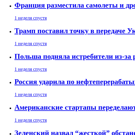
Франция разместила самолеты и др
1 неделя спустя
Трамп поставил точку в передаче Ук
1 неделя спустя
Польша подняла истребители из-за 
1 неделя спустя
Россия ударила по нефтеперерабаты
1 неделя спустя
Американские стартапы переделают
1 неделя спустя
Зеленский назвал “жесткой” обстан