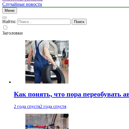
Случайные новости
Меню
Найти:
Заголовки
Как понять, что пора переобувать а
2 года спустя
2 года спустя