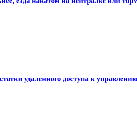
ьнее, езда накатом на нейтралке или тор
статки удаленного доступа к управлению