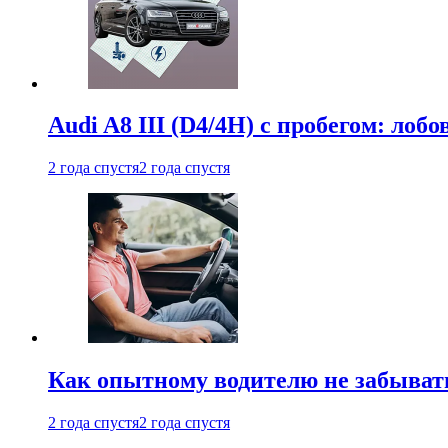
Audi A8 III (D4/4H) c пробегом: лобо
2 года спустя
2 года спустя
Как опытному водителю не забыват
2 года спустя
2 года спустя