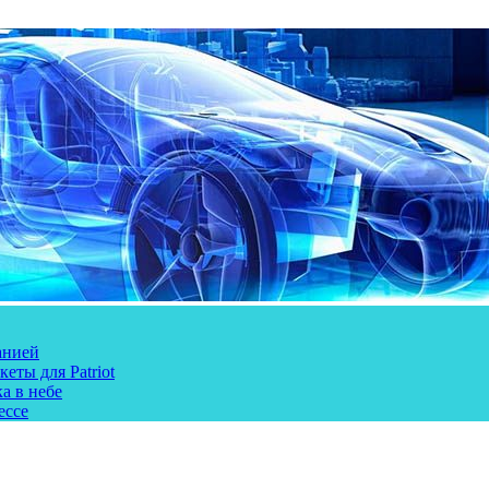
анией
еты для Patriot
а в небе
ессе