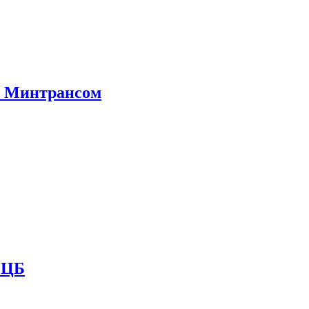
е Минтрансом
и ЦБ