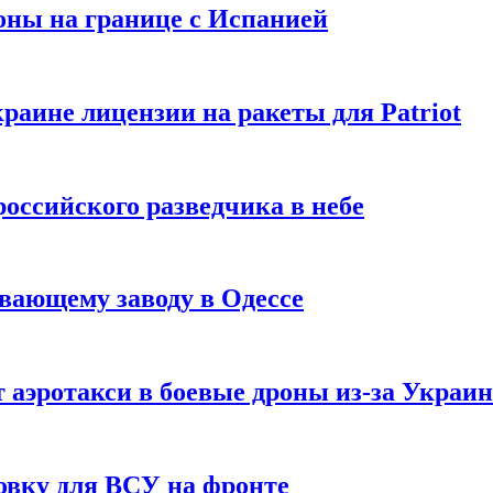
оны на границе с Испанией
раине лицензии на ракеты для Patriot
российского разведчика в небе
вающему заводу в Одессе
 аэротакси в боевые дроны из-за Украи
овку для ВСУ на фронте