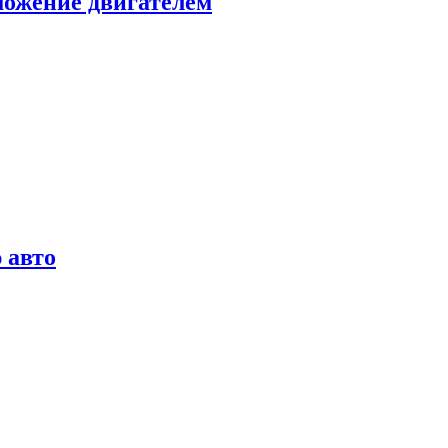
можение двигателем
 авто