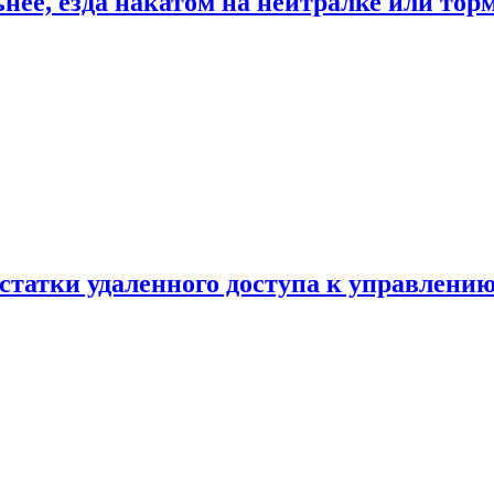
ьнее, езда накатом на нейтралке или тор
статки удаленного доступа к управлению