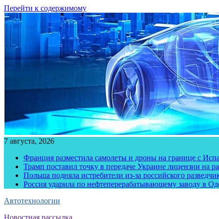
Перейти к содержимому
7 августа, 2026
Франция разместила самолеты и дроны на границе с Исп
Трамп поставил точку в передаче Украине лицензии на рак
Польша подняла истребители из-за российского разведчик
Россия ударила по нефтеперерабатывающему заводу в Од
Автотехнологии
Новостная рассылка