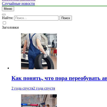
Случайные новости
Меню
Найти:
Заголовки
Как понять, что пора переобувать а
2 года спустя
2 года спустя