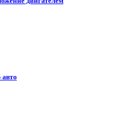
можение двигателем
 авто