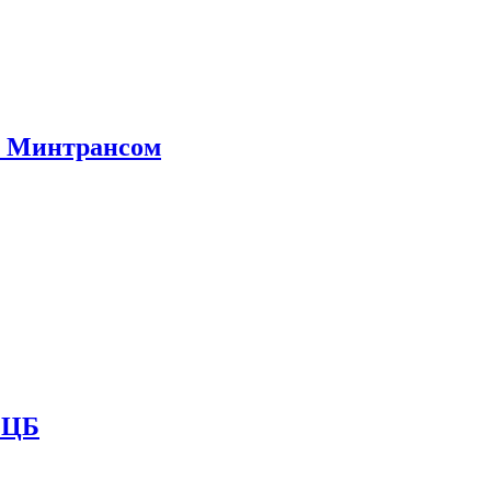
е Минтрансом
и ЦБ