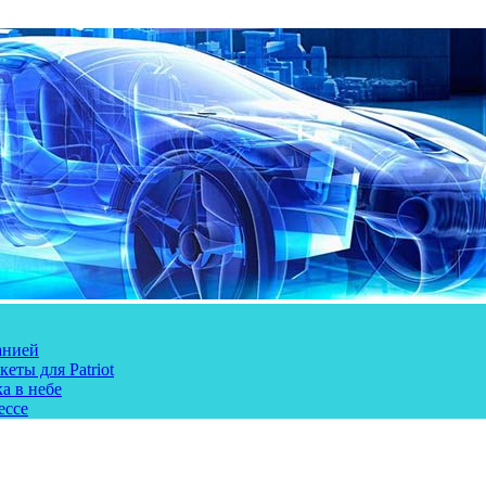
анией
еты для Patriot
а в небе
ессе