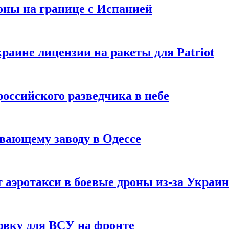
оны на границе с Испанией
раине лицензии на ракеты для Patriot
российского разведчика в небе
вающему заводу в Одессе
 аэротакси в боевые дроны из-за Украи
овку для ВСУ на фронте