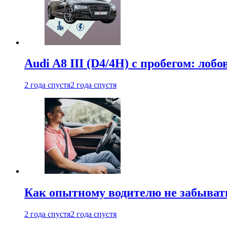
Audi A8 III (D4/4H) c пробегом: лобо
2 года спустя
2 года спустя
Как опытному водителю не забыват
2 года спустя
2 года спустя