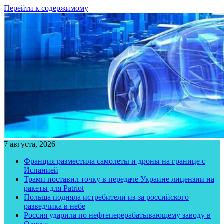
Перейти к содержимому
7 августа, 2026
Франция разместила самолеты и дроны на границе с
Испанией
Трамп поставил точку в передаче Украине лицензии на
ракеты для Patriot
Польша подняла истребители из-за российского
разведчика в небе
Россия ударила по нефтеперерабатывающему заводу в