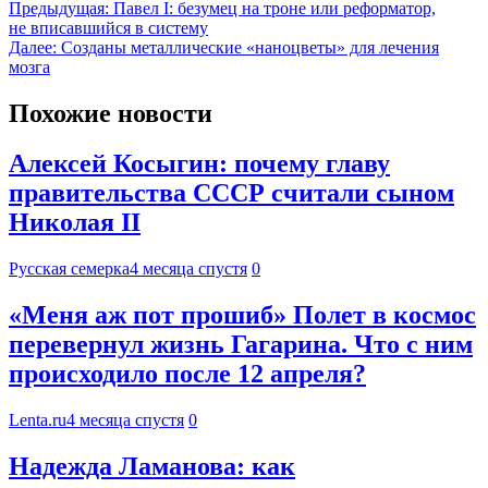
Предыдущая:
Павел I: безумец на троне или реформатор,
не вписавшийся в систему
Далее:
Созданы металлические «наноцветы» для лечения
мозга
Похожие новости
Алексей Косыгин: почему главу
правительства СССР считали сыном
Николая II
Русская семерка
4 месяца спустя
0
«Меня аж пот прошиб» Полет в космос
перевернул жизнь Гагарина. Что с ним
происходило после 12 апреля?
Lenta.ru
4 месяца спустя
0
Надежда Ламанова: как