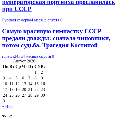
императорская портниха прославилась
при СССР
Русская семерка
4 месяца спустя
0
Самую красивую гимнастку СССР
предали дважды: сначала чиновники,
потом судьба. Трагедия Костиной
runews24.ru
4 месяца спустя
0
Август 2026
Пн
Вт
Ср
Чт
Пт
Сб
Вс
1
2
3
4
5
6
7
8
9
10
11
12
13
14
15
16
17
18
19
20
21
22
23
24
25
26
27
28
29
30
31
« Июл