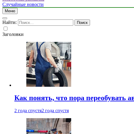
Случайные новости
Меню
Найти:
Заголовки
Как понять, что пора переобувать а
2 года спустя
2 года спустя