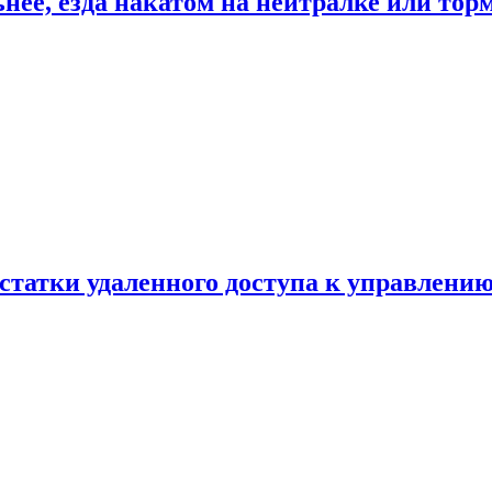
ьнее, езда накатом на нейтралке или тор
статки удаленного доступа к управлению