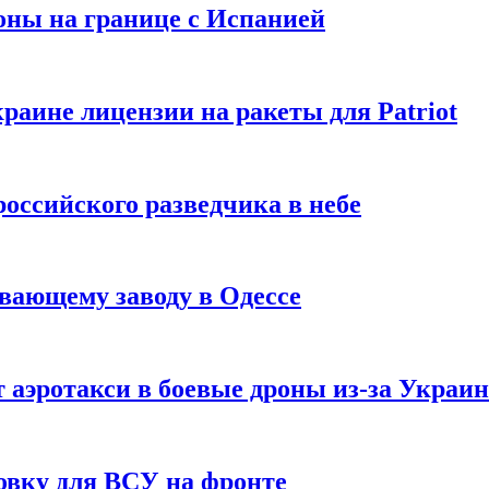
оны на границе с Испанией
раине лицензии на ракеты для Patriot
российского разведчика в небе
вающему заводу в Одессе
 аэротакси в боевые дроны из-за Украи
овку для ВСУ на фронте