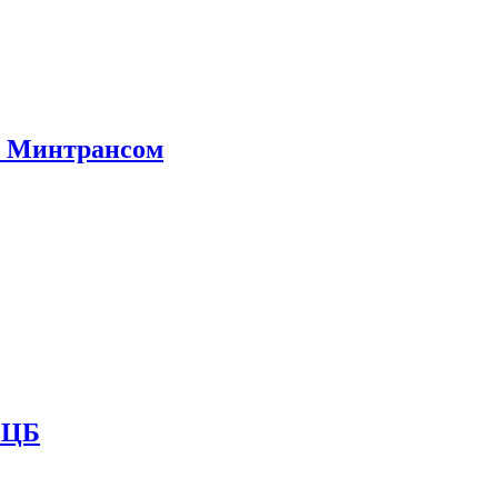
е Минтрансом
и ЦБ