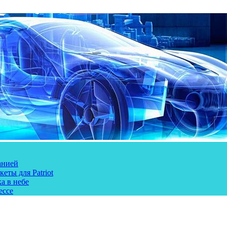
анией
еты для Patriot
а в небе
ессе