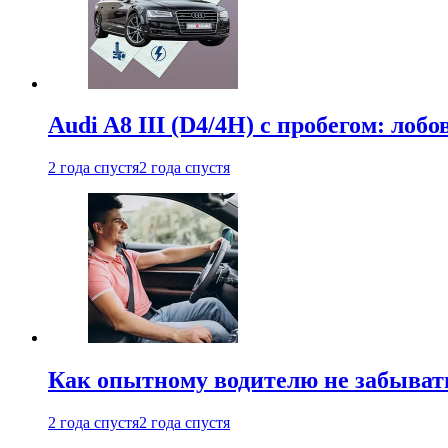
Audi A8 III (D4/4H) c пробегом: лобо
2 года спустя
2 года спустя
Как опытному водителю не забыват
2 года спустя
2 года спустя