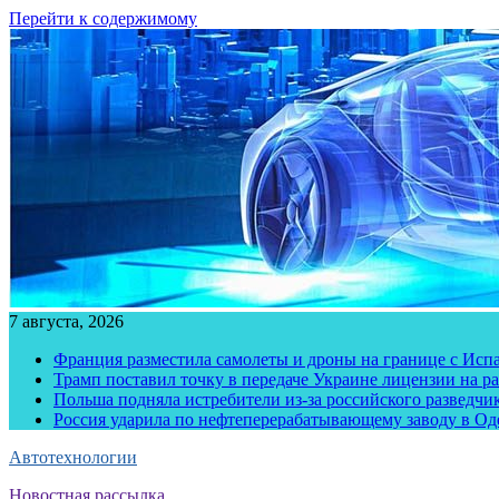
Перейти к содержимому
7 августа, 2026
Франция разместила самолеты и дроны на границе с Исп
Трамп поставил точку в передаче Украине лицензии на рак
Польша подняла истребители из-за российского разведчик
Россия ударила по нефтеперерабатывающему заводу в Од
Автотехнологии
Новостная рассылка