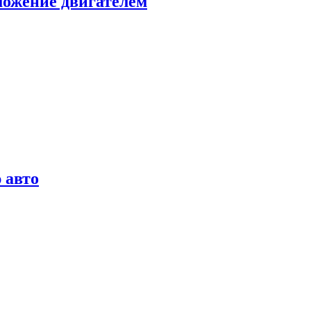
можение двигателем
 авто