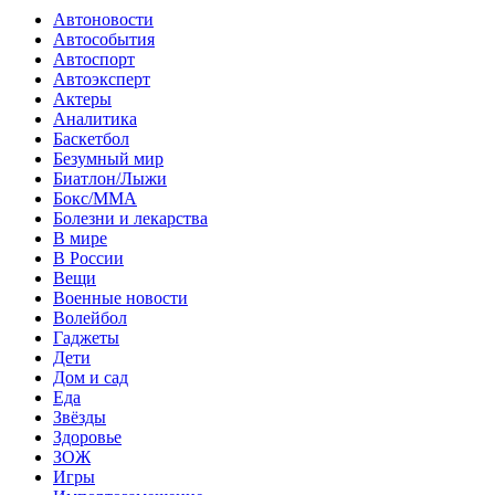
Автоновости
Автособытия
Автоспорт
Автоэксперт
Актеры
Аналитика
Баскетбол
Безумный мир
Биатлон/Лыжи
Бокс/MMA
Болезни и лекарства
В мире
В России
Вещи
Военные новости
Волейбол
Гаджеты
Дети
Дом и сад
Еда
Звёзды
Здоровье
ЗОЖ
Игры