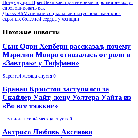
Предыдущая:
Врач Ивашков: протеиновые порошки не могут
спровоцировать рак
Далее:
BSM: низкий социальный статус повышает риск
скрытых болезней сердца у женщин
Похожие новости
Сын Одри Хепберн рассказал, почему
Мэрилин Монро отказалась от роли в
«Завтраке у Тиффани»
Super.ru
4 месяца спустя
0
Брайан Крэнстон заступился за
Скайлер Уайт, жену Уолтера Уайта из
«Во все тяжкие»
Чемпионат.com
4 месяца спустя
0
Актриса Любовь Аксенова