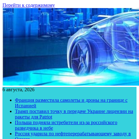
Перейти к содержимому
6 августа, 2026
Франция разместила самолеты и дроны на границе с
Испанией
Трамп поставил точку в передаче Украине лицензии на
ракеты для Patriot
Польша подняла истребители из-за российского
разведчика в небе
Россия ударила по нефтеперерабатывающему заводу в