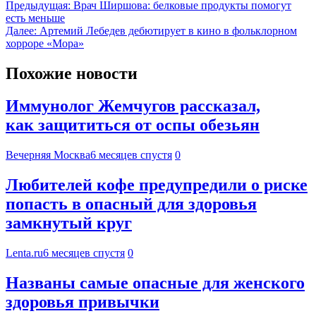
Предыдущая:
Врач Ширшова: белковые продукты помогут
есть меньше
Далее:
Артемий Лебедев дебютирует в кино в фольклорном
хорроре «Мора»
Похожие новости
Иммунолог Жемчугов рассказал,
как защититься от оспы обезьян
Вечерняя Москва
6 месяцев спустя
0
Любителей кофе предупредили о риске
попасть в опасный для здоровья
замкнутый круг
Lenta.ru
6 месяцев спустя
0
Названы самые опасные для женского
здоровья привычки