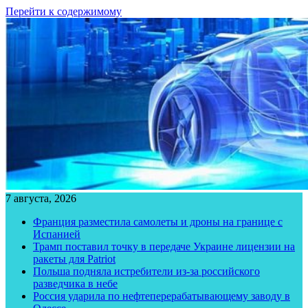
Перейти к содержимому
7 августа, 2026
Франция разместила самолеты и дроны на границе с
Испанией
Трамп поставил точку в передаче Украине лицензии на
ракеты для Patriot
Польша подняла истребители из-за российского
разведчика в небе
Россия ударила по нефтеперерабатывающему заводу в