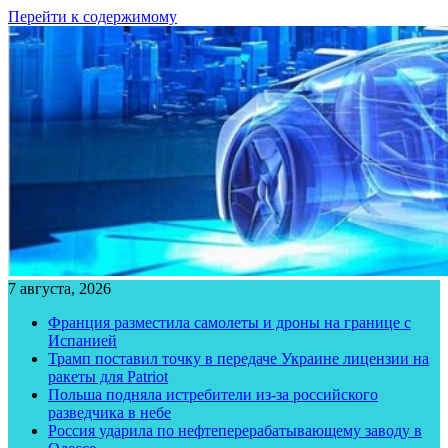
Перейти к содержимому
7 августа, 2026
Франция разместила самолеты и дроны на границе с
Испанией
Трамп поставил точку в передаче Украине лицензии на
ракеты для Patriot
Польша подняла истребители из-за российского
разведчика в небе
Россия ударила по нефтеперерабатывающему заводу в