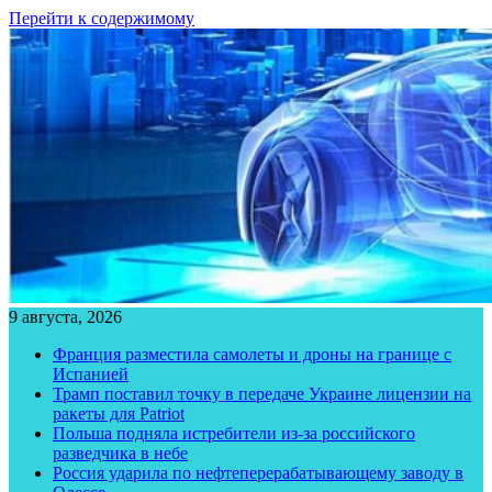
Перейти к содержимому
9 августа, 2026
Франция разместила самолеты и дроны на границе с
Испанией
Трамп поставил точку в передаче Украине лицензии на
ракеты для Patriot
Польша подняла истребители из-за российского
разведчика в небе
Россия ударила по нефтеперерабатывающему заводу в