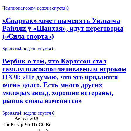
Чемпионат.com
4 недели спустя
0
«Спартак» хочет выменять Уильяма
Райлли у «Шанхая», идут переговоры
(«Сила спорта»)
Sports.ru
4 недели спустя
0
Вербик о том, что Карлссон стал
самым высокооплачиваемым игроком
НХЛ: «Не думаю, что это продлится
очень долго. Есть много других
молодых звезд, хорошие ветераны,
рынок снова изменится»
Sports.ru
4 недели спустя
0
Август 2026
Пн
Вт
Ср
Чт
Пт
Сб
Вс
1
2