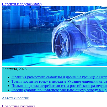
Перейти к содержимому
7 августа, 2026
Франция разместила самолеты и дроны на границе с Исп
Трамп поставил точку в передаче Украине лицензии на рак
Польша подняла истребители из-за российского разведчик
Россия ударила по нефтеперерабатывающему заводу в Од
Автотехнологии
Новостная рассылка