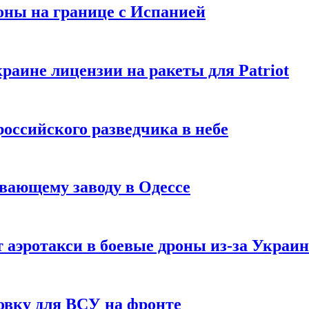
оны на границе с Испанией
раине лицензии на ракеты для Patriot
российского разведчика в небе
вающему заводу в Одессе
 аэротакси в боевые дроны из-за Украи
овку для ВСУ на фронте