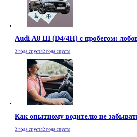
Audi A8 III (D4/4H) c пробегом: лобо
2 года спустя
2 года спустя
Как опытному водителю не забыват
2 года спустя
2 года спустя