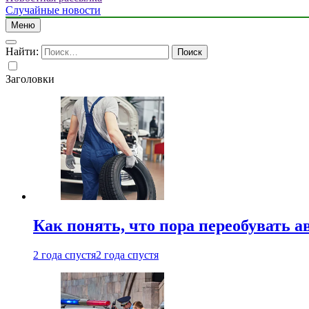
Случайные новости
Меню
Найти:
Заголовки
Как понять, что пора переобувать а
2 года спустя
2 года спустя