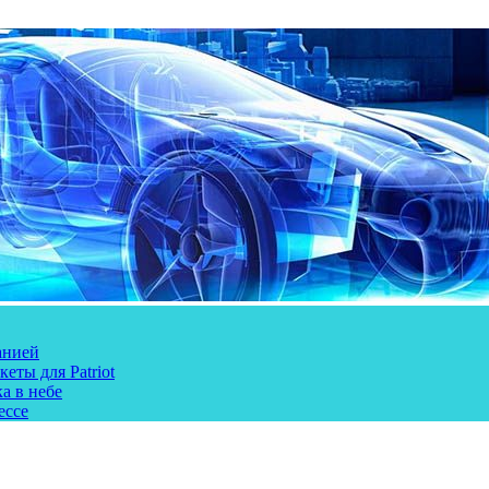
анией
еты для Patriot
а в небе
ессе