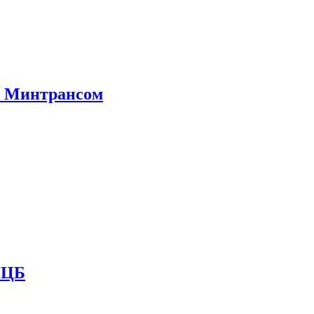
е Минтрансом
и ЦБ