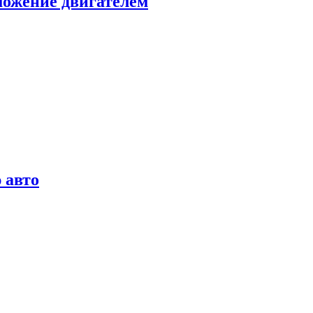
можение двигателем
 авто