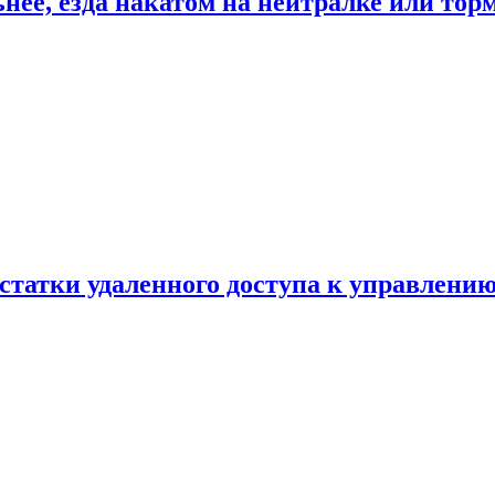
ьнее, езда накатом на нейтралке или тор
статки удаленного доступа к управлению