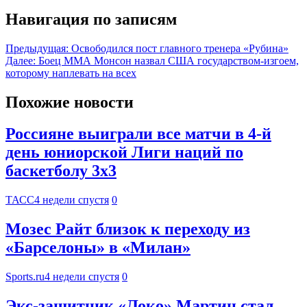
Навигация по записям
Предыдущая:
Освободился пост главного тренера «Рубина»
Далее:
Боец ММА Монсон назвал США государством-изгоем,
которому наплевать на всех
Похожие новости
Россияне выиграли все матчи в 4-й
день юниорской Лиги наций по
баскетболу 3х3
ТАСС
4 недели спустя
0
Мозес Райт близок к переходу из
«Барселоны» в «Милан»
Sports.ru
4 недели спустя
0
Экс-защитник «Локо» Мартин стал