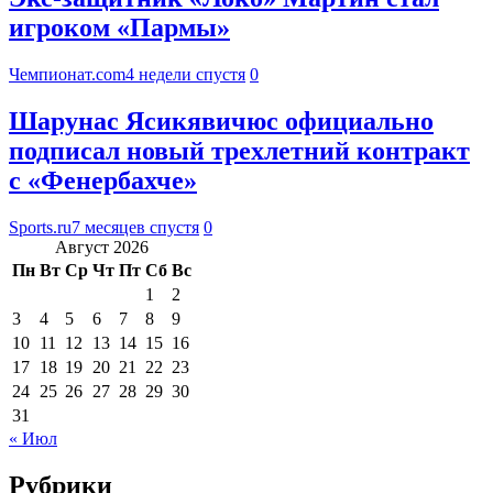
игроком «Пармы»
Чемпионат.com
4 недели спустя
0
Шарунас Ясикявичюс официально
подписал новый трехлетний контракт
с «Фенербахче»
Sports.ru
7 месяцев спустя
0
Август 2026
Пн
Вт
Ср
Чт
Пт
Сб
Вс
1
2
3
4
5
6
7
8
9
10
11
12
13
14
15
16
17
18
19
20
21
22
23
24
25
26
27
28
29
30
31
« Июл
Рубрики