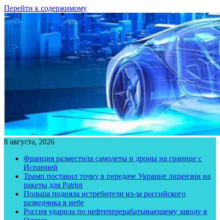
Перейти к содержимому
8 августа, 2026
Франция разместила самолеты и дроны на границе с
Испанией
Трамп поставил точку в передаче Украине лицензии на
ракеты для Patriot
Польша подняла истребители из-за российского
разведчика в небе
Россия ударила по нефтеперерабатывающему заводу в