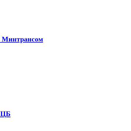
е Минтрансом
и ЦБ