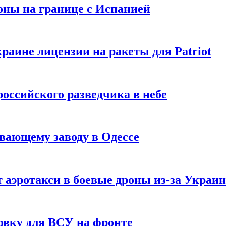
оны на границе с Испанией
раине лицензии на ракеты для Patriot
российского разведчика в небе
вающему заводу в Одессе
 аэротакси в боевые дроны из-за Украи
овку для ВСУ на фронте