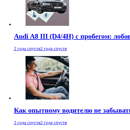
Audi A8 III (D4/4H) c пробегом: лобо
2 года спустя
2 года спустя
Как опытному водителю не забыват
2 года спустя
2 года спустя