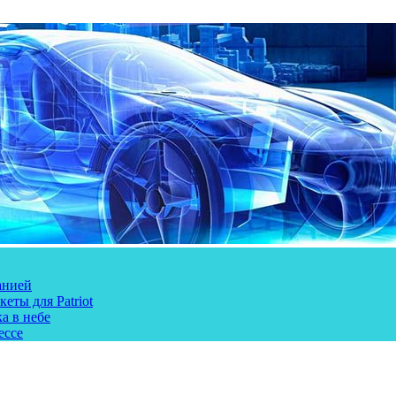
анией
еты для Patriot
а в небе
ессе