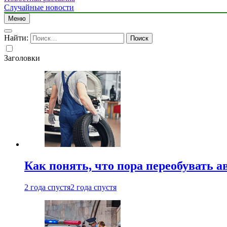
Случайные новости
Меню
Найти:
Заголовки
Как понять, что пора переобувать а
2 года спустя
2 года спустя