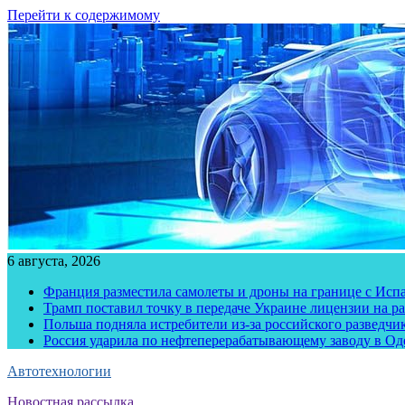
Перейти к содержимому
6 августа, 2026
Франция разместила самолеты и дроны на границе с Исп
Трамп поставил точку в передаче Украине лицензии на рак
Польша подняла истребители из-за российского разведчик
Россия ударила по нефтеперерабатывающему заводу в Од
Автотехнологии
Новостная рассылка