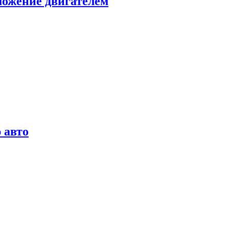
можение двигателем
 авто