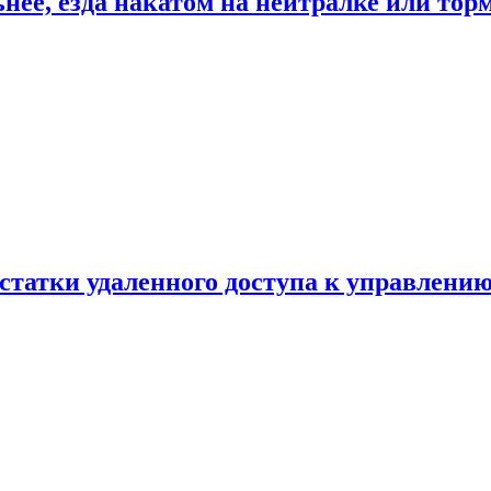
ьнее, езда накатом на нейтралке или тор
статки удаленного доступа к управлению