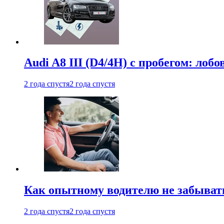
Audi A8 III (D4/4H) c пробегом: лобо
2 года спустя
2 года спустя
Как опытному водителю не забыват
2 года спустя
2 года спустя