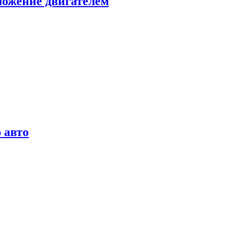
можение двигателем
 авто