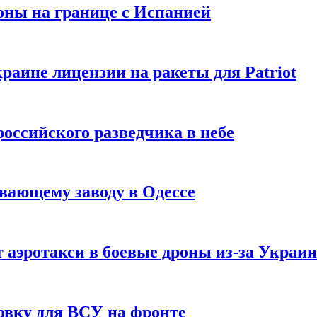
оны на границе с Испанией
раине лицензии на ракеты для Patriot
российского разведчика в небе
вающему заводу в Одессе
 аэротакси в боевые дроны из-за Украи
овку для ВСУ на фронте