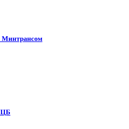
е Минтрансом
и ЦБ