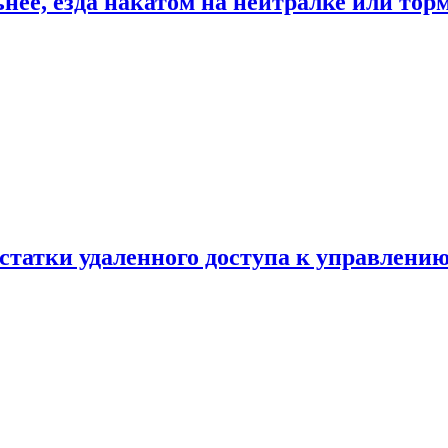
ьнее, езда накатом на нейтралке или тор
статки удаленного доступа к управлению