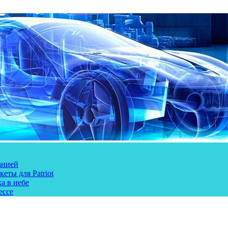
анией
еты для Patriot
а в небе
ессе