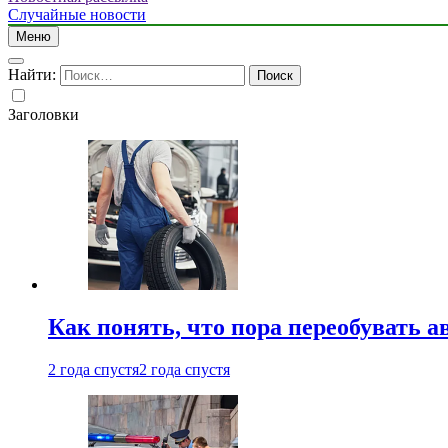
Случайные новости
Меню
Найти:
Заголовки
Как понять, что пора переобувать а
2 года спустя
2 года спустя