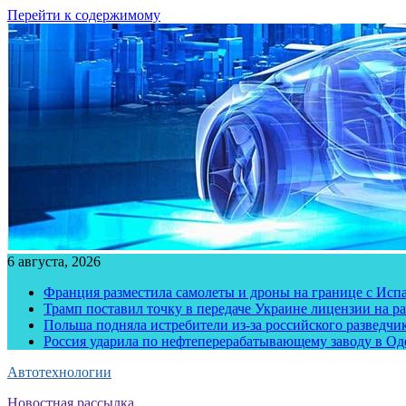
Перейти к содержимому
6 августа, 2026
Франция разместила самолеты и дроны на границе с Исп
Трамп поставил точку в передаче Украине лицензии на рак
Польша подняла истребители из-за российского разведчик
Россия ударила по нефтеперерабатывающему заводу в Од
Автотехнологии
Новостная рассылка