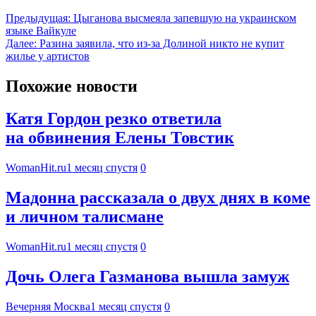
Предыдущая:
Цыганова высмеяла запевшую на украинском
языке Вайкуле
Далее:
Разина заявила, что из-за Долиной никто не купит
жилье у артистов
Похожие новости
Катя Гордон резко ответила
на обвинения Елены Товстик
WomanHit.ru
1 месяц спустя
0
Мадонна рассказала о двух днях в коме
и личном талисмане
WomanHit.ru
1 месяц спустя
0
Дочь Олега Газманова вышла замуж
Вечерняя Москва
1 месяц спустя
0