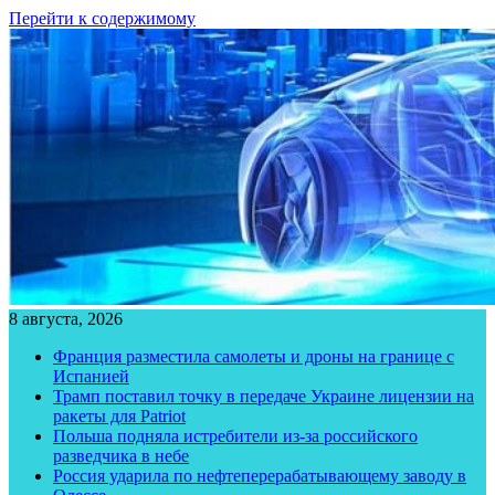
Перейти к содержимому
8 августа, 2026
Франция разместила самолеты и дроны на границе с
Испанией
Трамп поставил точку в передаче Украине лицензии на
ракеты для Patriot
Польша подняла истребители из-за российского
разведчика в небе
Россия ударила по нефтеперерабатывающему заводу в