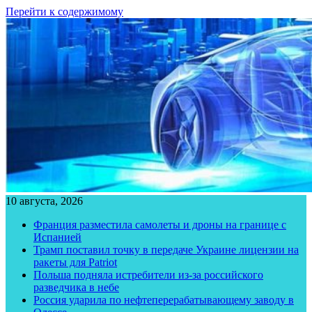
Перейти к содержимому
10 августа, 2026
Франция разместила самолеты и дроны на границе с
Испанией
Трамп поставил точку в передаче Украине лицензии на
ракеты для Patriot
Польша подняла истребители из-за российского
разведчика в небе
Россия ударила по нефтеперерабатывающему заводу в