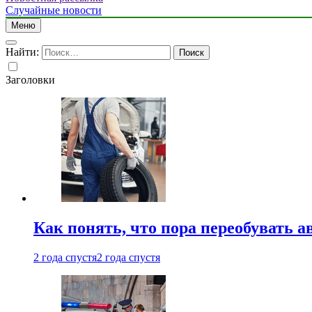
Случайные новости
Меню
Найти:
Заголовки
Как понять, что пора переобувать а
2 года спустя
2 года спустя