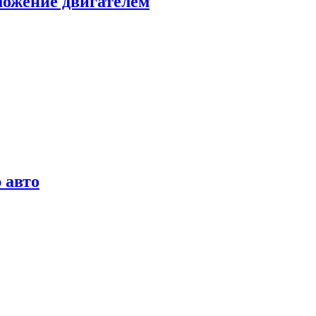
можение двигателем
 авто