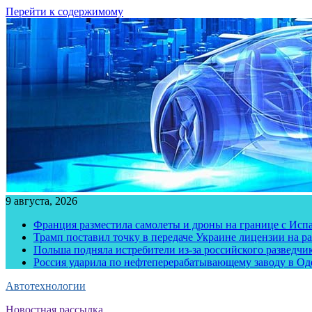
Перейти к содержимому
9 августа, 2026
Франция разместила самолеты и дроны на границе с Исп
Трамп поставил точку в передаче Украине лицензии на рак
Польша подняла истребители из-за российского разведчик
Россия ударила по нефтеперерабатывающему заводу в Од
Автотехнологии
Новостная рассылка