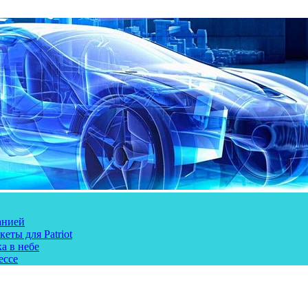
анией
еты для Patriot
а в небе
ессе