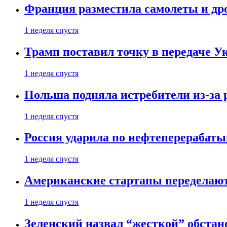
Франция разместила самолеты и др
1 неделя спустя
Трамп поставил точку в передаче Ук
1 неделя спустя
Польша подняла истребители из-за 
1 неделя спустя
Россия ударила по нефтеперерабаты
1 неделя спустя
Американские стартапы переделают
1 неделя спустя
Зеленский назвал “жесткой” обстан