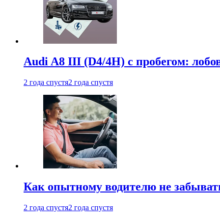
Audi A8 III (D4/4H) c пробегом: лобо
2 года спустя
2 года спустя
Как опытному водителю не забыват
2 года спустя
2 года спустя