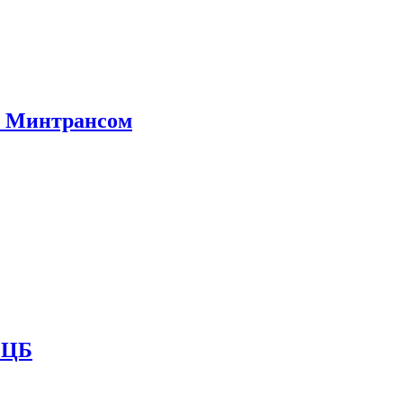
е Минтрансом
и ЦБ