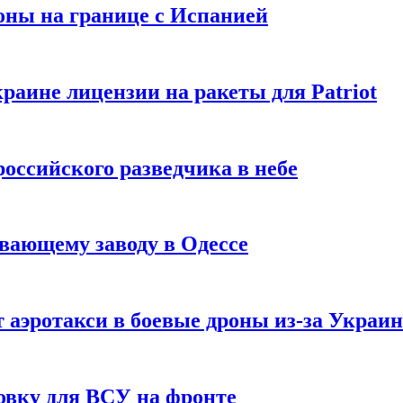
оны на границе с Испанией
раине лицензии на ракеты для Patriot
российского разведчика в небе
вающему заводу в Одессе
 аэротакси в боевые дроны из-за Украи
овку для ВСУ на фронте