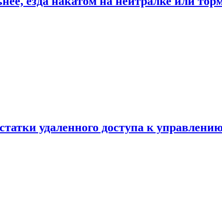
ьнее, езда накатом на нейтралке или тор
статки удаленного доступа к управлению