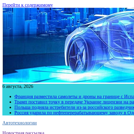
Перейти к содержимому
6 августа, 2026
Франция разместила самолеты и дроны на границе с Исп
Трамп поставил точку в передаче Украине лицензии на рак
Польша подняла истребители из-за российского разведчик
Россия ударила по нефтеперерабатывающему заводу в Од
Автотехнологии
Новостная рассылка