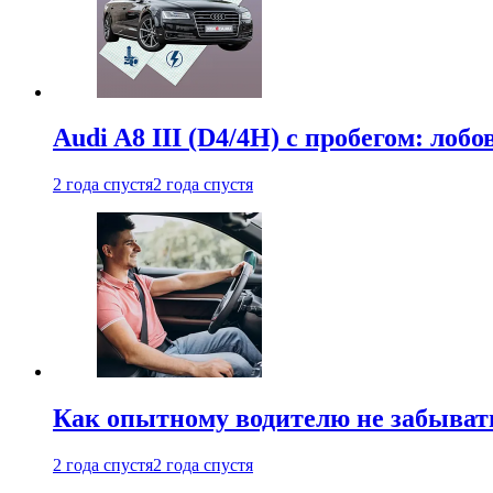
Audi A8 III (D4/4H) c пробегом: лобо
2 года спустя
2 года спустя
Как опытному водителю не забыват
2 года спустя
2 года спустя