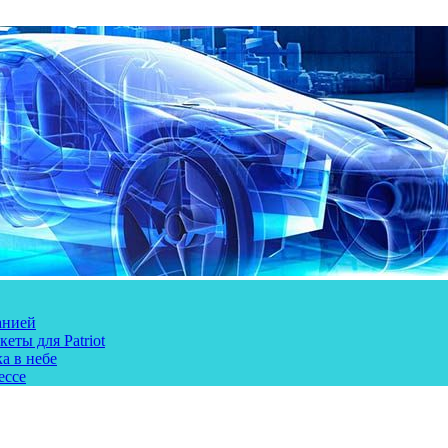
анией
еты для Patriot
а в небе
ессе