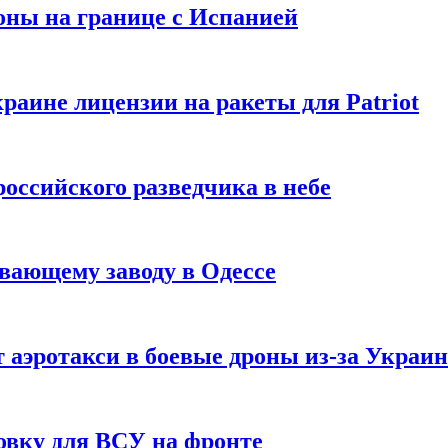
оны на границе с Испанией
раине лицензии на ракеты для Patriot
российского разведчика в небе
вающему заводу в Одессе
 аэротакси в боевые дроны из-за Украи
овку для ВСУ на фронте