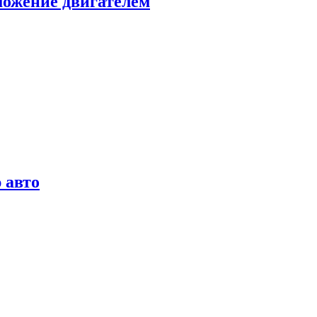
можение двигателем
 авто