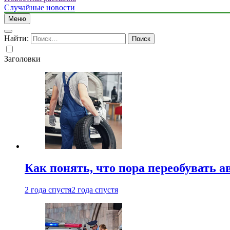
Случайные новости
Меню
Найти:
Заголовки
Как понять, что пора переобувать а
2 года спустя
2 года спустя