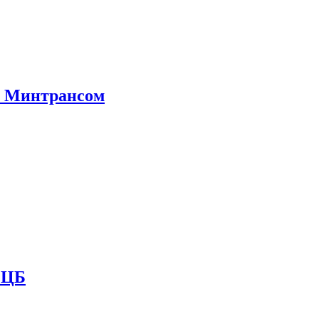
е Минтрансом
и ЦБ