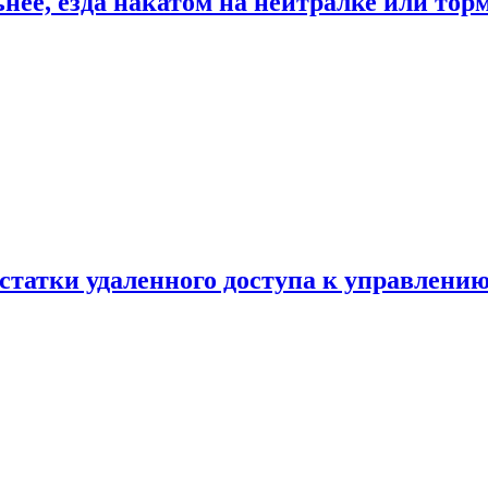
ьнее, езда накатом на нейтралке или тор
статки удаленного доступа к управлению