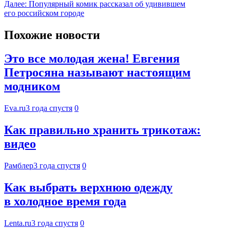
Далее:
Популярный комик рассказал об удивившем
его российском городе
Похожие новости
Это все молодая жена! Евгения
Петросяна называют настоящим
модником
Eva.ru
3 года спустя
0
Как правильно хранить трикотаж:
видео
Рамблер
3 года спустя
0
Как выбрать верхнюю одежду
в холодное время года
Lenta.ru
3 года спустя
0