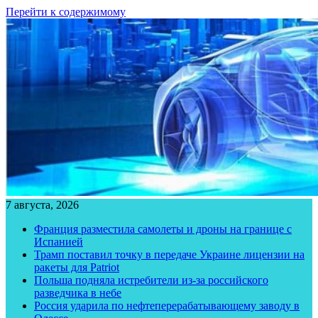
Перейти к содержимому
7 августа, 2026
Франция разместила самолеты и дроны на границе с
Испанией
Трамп поставил точку в передаче Украине лицензии на
ракеты для Patriot
Польша подняла истребители из-за российского
разведчика в небе
Россия ударила по нефтеперерабатывающему заводу в