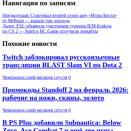
Навигация по записям
Предыдущая:
Стартовал второй сезон шоу «Игры Биста»
от MrBeast — вышло три эпизода
Далее:
ESL объявила участников турнира IEM Krakow
по CS 2 — Spirit и BC.Game получили инвайты
Похожие новости
Twitch заблокировал русскоязычные
трансляции BLAST Slam VI по Dota 2
Чемпионат.com
6 месяцев спустя
0
Промокоды Standoff 2 на февраль 2026:
рабочие на ножи, скины, золото
Чемпионат.com
6 месяцев спустя
0
В PS Plus добавили Subnautica: Below
Zero, Ace Combat 7 и ещё две игры