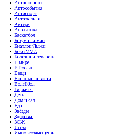
Автоновости
Автособытия
Автоспорт
Автоэксперт
Актеры
Аналитика
Баскетбол
Безумный мир
Биатлон/Лыжи
Бокс/MMA
Болезни и лекарства
В мире
В России
Вещи
Военные новости
Волейбол
Гаджеты
Дети
Дом и сад
Еда
Звёзды
Здоровье
ЗОЖ
Игры
Импортозамещение