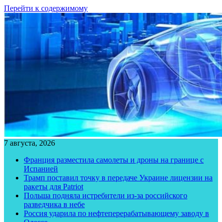
Перейти к содержимому
7 августа, 2026
Франция разместила самолеты и дроны на границе с
Испанией
Трамп поставил точку в передаче Украине лицензии на
ракеты для Patriot
Польша подняла истребители из-за российского
разведчика в небе
Россия ударила по нефтеперерабатывающему заводу в