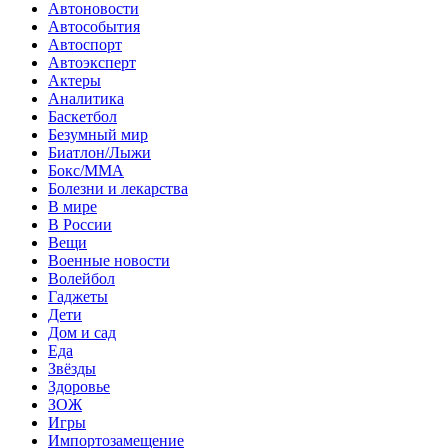
Автоновости
Автособытия
Автоспорт
Автоэксперт
Актеры
Аналитика
Баскетбол
Безумный мир
Биатлон/Лыжи
Бокс/MMA
Болезни и лекарства
В мире
В России
Вещи
Военные новости
Волейбол
Гаджеты
Дети
Дом и сад
Еда
Звёзды
Здоровье
ЗОЖ
Игры
Импортозамещение