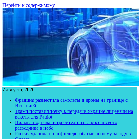
Перейти к содержимому
7 августа, 2026
Франция разместила самолеты и дроны на границе с
Испанией
Трамп поставил точку в передаче Украине лицензии на
ракеты для Patriot
Польша подняла истребители из-за российского
разведчика в небе
Россия ударила по нефтеперерабатывающему заводу в