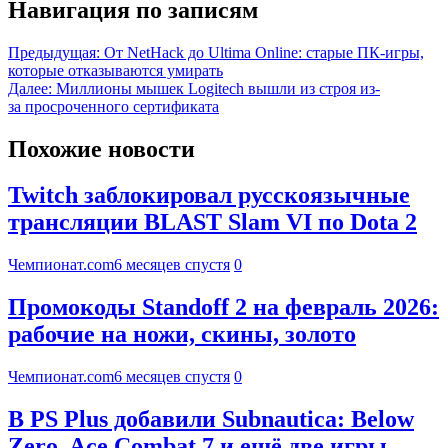
Навигация по записям
Предыдущая:
От NetHack до Ultima Online: старые ПК-игры,
которые отказываются умирать
Далее:
Миллионы мышек Logitech вышли из строя из-
за просроченного сертификата
Похожие новости
Twitch заблокировал русскоязычные
трансляции BLAST Slam VI по Dota 2
Чемпионат.com
6 месяцев спустя
0
Промокоды Standoff 2 на февраль 2026:
рабочие на ножи, скины, золото
Чемпионат.com
6 месяцев спустя
0
В PS Plus добавили Subnautica: Below
Zero, Ace Combat 7 и ещё две игры