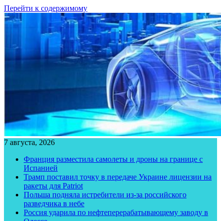
Перейти к содержимому
7 августа, 2026
Франция разместила самолеты и дроны на границе с
Испанией
Трамп поставил точку в передаче Украине лицензии на
ракеты для Patriot
Польша подняла истребители из-за российского
разведчика в небе
Россия ударила по нефтеперерабатывающему заводу в