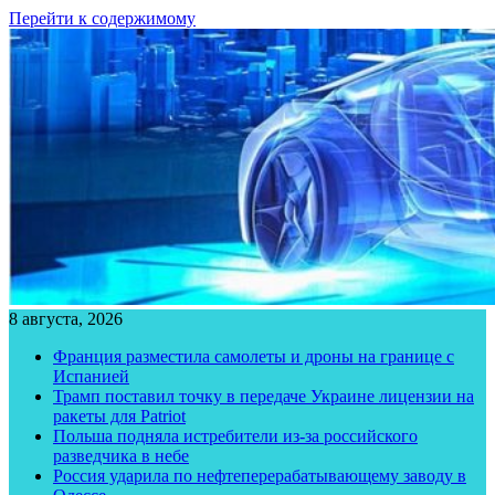
Перейти к содержимому
8 августа, 2026
Франция разместила самолеты и дроны на границе с
Испанией
Трамп поставил точку в передаче Украине лицензии на
ракеты для Patriot
Польша подняла истребители из-за российского
разведчика в небе
Россия ударила по нефтеперерабатывающему заводу в