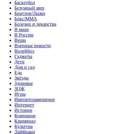
Баскетбол
Безумный мир
Биатлон/Лыжи
Бокс/MMA
Болезни и лекарства
В мире
В России
Вещи
Военные новости
Волейбол
Гаджеты
Дети
Дом и сад
Еда
Звёзды
Здоровье
ЗОЖ
Игры
Импортозамещение
Интернет
Истории
Компании
Криминал
Культура
Лайфхаки