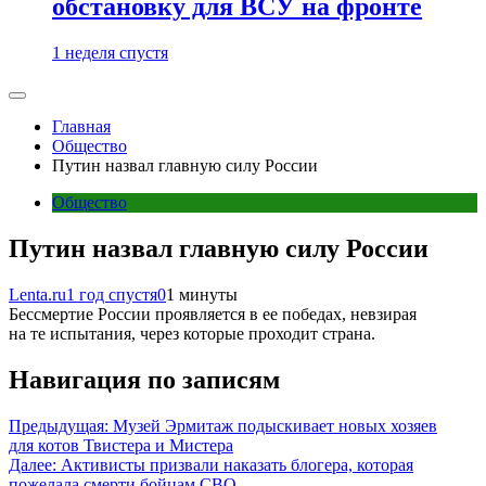
обстановку для ВСУ на фронте
1 неделя спустя
Главная
Общество
Путин назвал главную силу России
Общество
Путин назвал главную силу России
Lenta.ru
1 год спустя
0
1 минуты
Бессмертие России проявляется в ее победах, невзирая
на те испытания, через которые проходит страна.
Навигация по записям
Предыдущая:
Музей Эрмитаж подыскивает новых хозяев
для котов Твистера и Мистера
Далее:
Активисты призвали наказать блогера, которая
пожелала смерти бойцам СВО