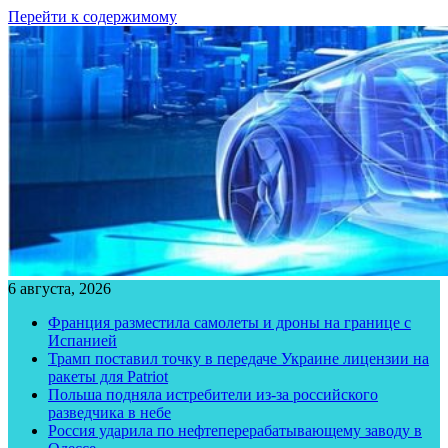
Перейти к содержимому
6 августа, 2026
Франция разместила самолеты и дроны на границе с
Испанией
Трамп поставил точку в передаче Украине лицензии на
ракеты для Patriot
Польша подняла истребители из-за российского
разведчика в небе
Россия ударила по нефтеперерабатывающему заводу в