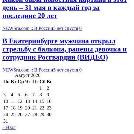
день – 31 мая в каждый год за
последние 20 лет
NEWSru.com :: В России
5 лет спустя
0
В Екатеринбурге мужчина открыл
стрельбу с балкона, ранены девочка и
сотрудник Росгвардии (ВИДЕО)
NEWSru.com :: В России
5 лет спустя
0
Август 2026
Пн
Вт
Ср
Чт
Пт
Сб
Вс
1
2
3
4
5
6
7
8
9
10
11
12
13
14
15
16
17
18
19
20
21
22
23
24
25
26
27
28
29
30
31
« Июл