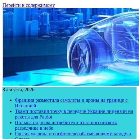
Перейти к содержимому
8 августа, 2026
Франция разместила самолеты и дроны на границе с
Испанией
Трамп поставил точку в передаче Украине лицензии на
ракеты для Patriot
Польша подняла истребители из-за российского
разведчика в небе
Россия ударила по нефтеперерабатывающему заводу в