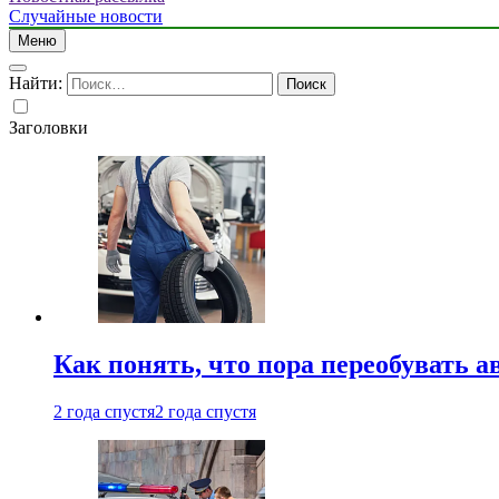
Случайные новости
Меню
Найти:
Заголовки
Как понять, что пора переобувать а
2 года спустя
2 года спустя