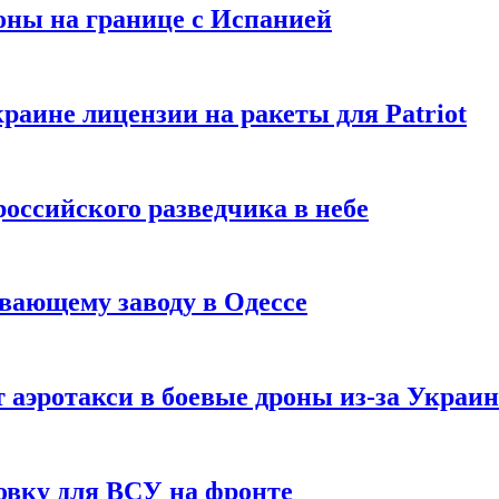
оны на границе с Испанией
раине лицензии на ракеты для Patriot
российского разведчика в небе
вающему заводу в Одессе
 аэротакси в боевые дроны из-за Украи
овку для ВСУ на фронте