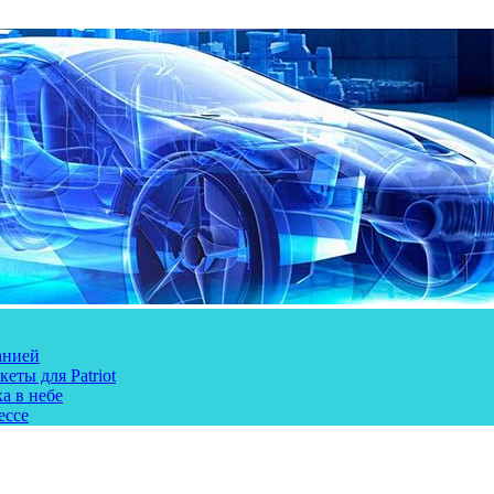
анией
еты для Patriot
а в небе
ессе