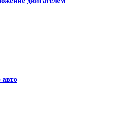
можение двигателем
 авто