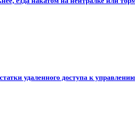
ьнее, езда накатом на нейтралке или тор
статки удаленного доступа к управлению