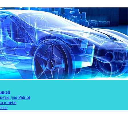
анией
еты для Patriot
а в небе
ессе