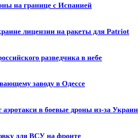
оны на границе с Испанией
раине лицензии на ракеты для Patriot
российского разведчика в небе
вающему заводу в Одессе
 аэротакси в боевые дроны из-за Украи
овку для ВСУ на фронте