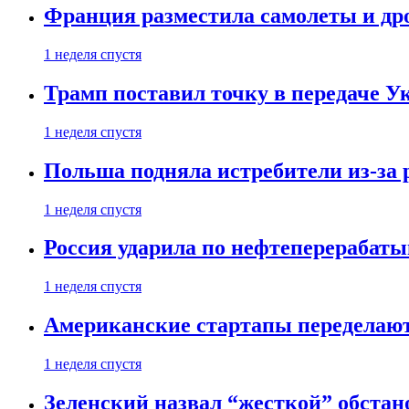
Франция разместила самолеты и др
1 неделя спустя
Трамп поставил точку в передаче Ук
1 неделя спустя
Польша подняла истребители из-за 
1 неделя спустя
Россия ударила по нефтеперерабаты
1 неделя спустя
Американские стартапы переделают
1 неделя спустя
Зеленский назвал “жесткой” обстан