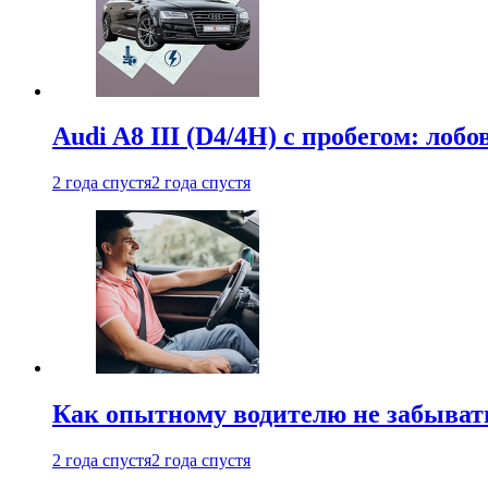
Audi A8 III (D4/4H) c пробегом: лобо
2 года спустя
2 года спустя
Как опытному водителю не забыват
2 года спустя
2 года спустя