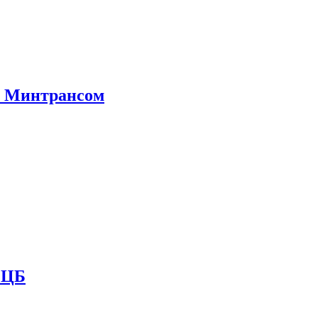
е Минтрансом
и ЦБ