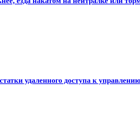
ьнее, езда накатом на нейтралке или тор
статки удаленного доступа к управлению