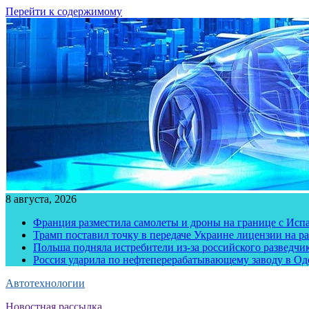
Перейти к содержимому
8 августа, 2026
Франция разместила самолеты и дроны на границе с Исп
Трамп поставил точку в передаче Украине лицензии на рак
Польша подняла истребители из-за российского разведчик
Россия ударила по нефтеперерабатывающему заводу в Од
Автотехнологии
Новостная рассылка