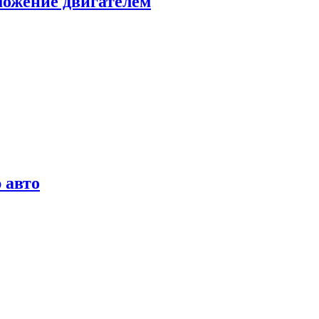
можение двигателем
 авто