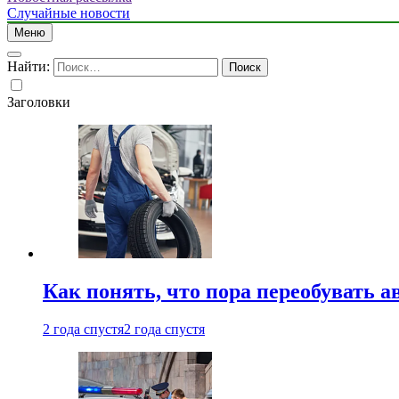
Случайные новости
Меню
Найти:
Заголовки
Как понять, что пора переобувать а
2 года спустя
2 года спустя