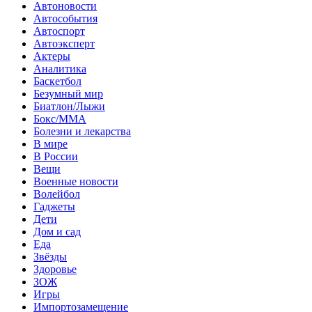
Автоновости
Автособытия
Автоспорт
Автоэксперт
Актеры
Аналитика
Баскетбол
Безумный мир
Биатлон/Лыжи
Бокс/MMA
Болезни и лекарства
В мире
В России
Вещи
Военные новости
Волейбол
Гаджеты
Дети
Дом и сад
Еда
Звёзды
Здоровье
ЗОЖ
Игры
Импортозамещение