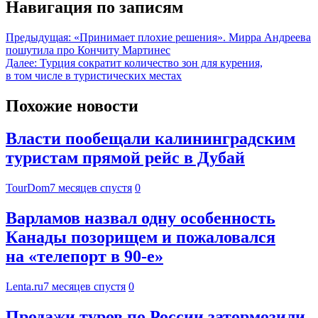
Навигация по записям
Предыдущая:
«Принимает плохие решения». Мирра Андреева
пошутила про Кончиту Мартинес
Далее:
Турция сократит количество зон для курения,
в том числе в туристических местах
Похожие новости
Власти пообещали калининградским
туристам прямой рейс в Дубай
TourDom
7 месяцев спустя
0
Варламов назвал одну особенность
Канады позорищем и пожаловался
на «телепорт в 90-е»
Lenta.ru
7 месяцев спустя
0
Продажи туров по России затормозили