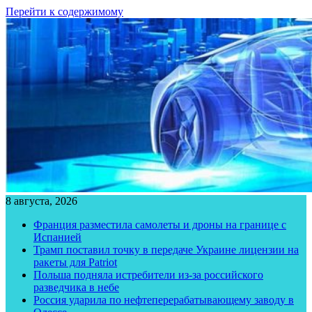
Перейти к содержимому
8 августа, 2026
Франция разместила самолеты и дроны на границе с
Испанией
Трамп поставил точку в передаче Украине лицензии на
ракеты для Patriot
Польша подняла истребители из-за российского
разведчика в небе
Россия ударила по нефтеперерабатывающему заводу в