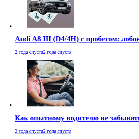
Audi A8 III (D4/4H) c пробегом: лобо
2 года спустя
2 года спустя
Как опытному водителю не забыват
2 года спустя
2 года спустя