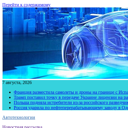
Перейти к содержимому
7 августа, 2026
Франция разместила самолеты и дроны на границе с Исп
Трамп поставил точку в передаче Украине лицензии на рак
Польша подняла истребители из-за российского разведчик
Россия ударила по нефтеперерабатывающему заводу в Од
Автотехнологии
Новостная рассылка