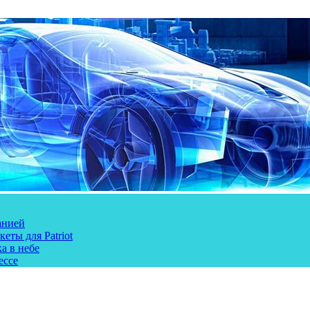
анией
еты для Patriot
а в небе
ессе