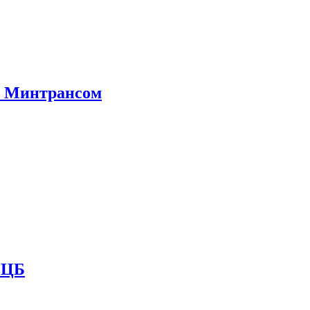
е Минтрансом
и ЦБ