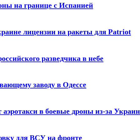
оны на границе с Испанией
раине лицензии на ракеты для Patriot
российского разведчика в небе
вающему заводу в Одессе
 аэротакси в боевые дроны из-за Украи
овку для ВСУ на фронте