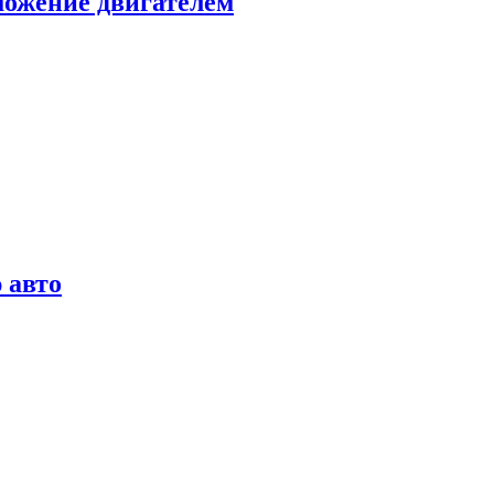
можение двигателем
 авто