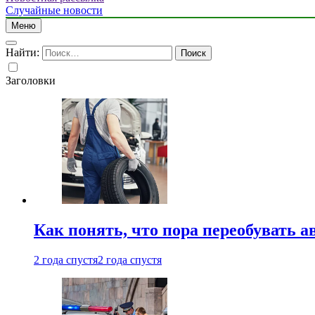
Случайные новости
Меню
Найти:
Заголовки
Как понять, что пора переобувать а
2 года спустя
2 года спустя