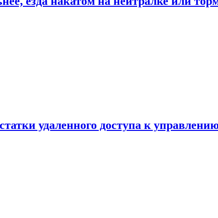
ьнее, езда накатом на нейтралке или тор
статки удаленного доступа к управлению