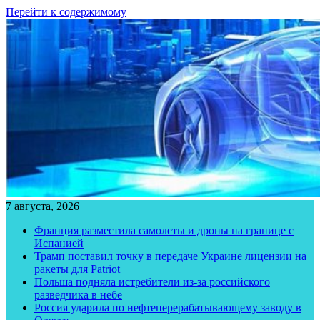
Перейти к содержимому
7 августа, 2026
Франция разместила самолеты и дроны на границе с
Испанией
Трамп поставил точку в передаче Украине лицензии на
ракеты для Patriot
Польша подняла истребители из-за российского
разведчика в небе
Россия ударила по нефтеперерабатывающему заводу в