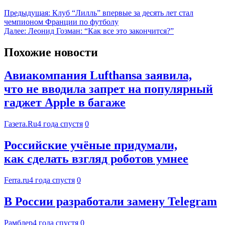
Предыдущая:
Клуб “Лилль” впервые за десять лет стал
чемпионом Франции по футболу
Далее:
Леонид Гозман: “Как все это закончится?”
Похожие новости
Авиакомпания Lufthansa заявила,
что не вводила запрет на популярный
гаджет Apple в багаже
Газета.Ru
4 года спустя
0
Российские учёные придумали,
как сделать взгляд роботов умнее
Ferra.ru
4 года спустя
0
В России разработали замену Telegram
Рамблер
4 года спустя
0