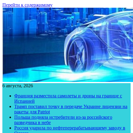
Перейти к содержимому
6 августа, 2026
Франция разместила самолеты и дроны на границе с
Испанией
Трамп поставил точку в передаче Украине лицензии на
ракеты для Patriot
Польша подняла истребители из-за российского
разведчика в небе
Россия ударила по нефтеперерабатывающему заводу в