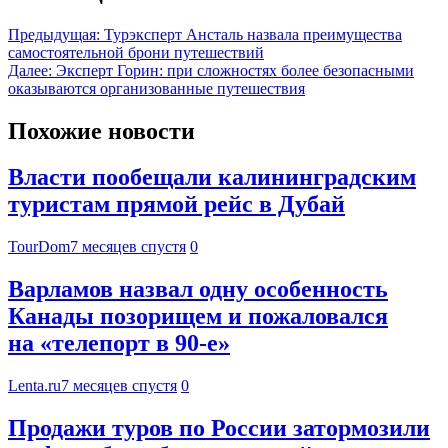
Предыдущая:
Турэксперт Ансталь назвала преимущества
самостоятельной брони путешествий
Далее:
Эксперт Горин: при сложностях более безопасными
оказываются организованные путешествия
Похожие новости
Власти пообещали калининградским
туристам прямой рейс в Дубай
TourDom
7 месяцев спустя
0
Варламов назвал одну особенность
Канады позорищем и пожаловался
на «телепорт в 90-е»
Lenta.ru
7 месяцев спустя
0
Продажи туров по России затормозили