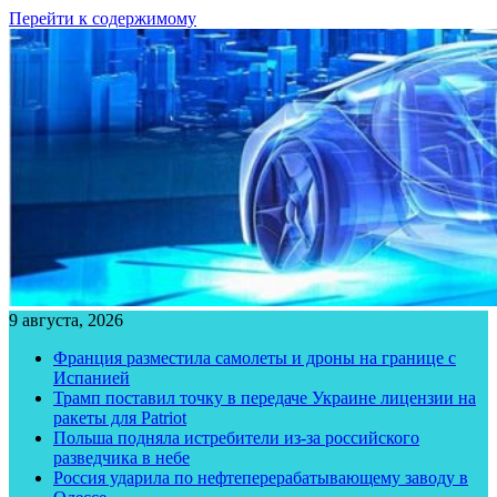
Перейти к содержимому
9 августа, 2026
Франция разместила самолеты и дроны на границе с
Испанией
Трамп поставил точку в передаче Украине лицензии на
ракеты для Patriot
Польша подняла истребители из-за российского
разведчика в небе
Россия ударила по нефтеперерабатывающему заводу в