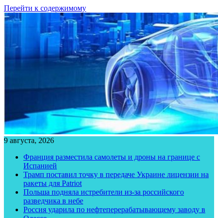
Перейти к содержимому
9 августа, 2026
Франция разместила самолеты и дроны на границе с
Испанией
Трамп поставил точку в передаче Украине лицензии на
ракеты для Patriot
Польша подняла истребители из-за российского
разведчика в небе
Россия ударила по нефтеперерабатывающему заводу в