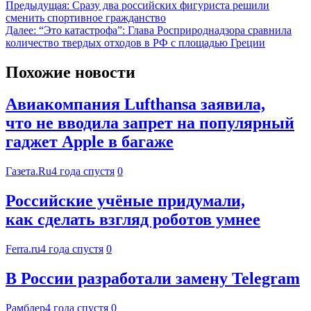
Предыдущая:
Сразу два российских фигуриста решили
сменить спортивное гражданство
Далее:
“Это катастрофа”: Глава Росприроднадзора сравнила
количество твердых отходов в РФ с площадью Греции
Похожие новости
Авиакомпания Lufthansa заявила,
что не вводила запрет на популярный
гаджет Apple в багаже
Газета.Ru
4 года спустя
0
Российские учёные придумали,
как сделать взгляд роботов умнее
Ferra.ru
4 года спустя
0
В России разработали замену Telegram
Рамблер
4 года спустя
0