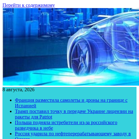
Перейти к содержимому
8 августа, 2026
Франция разместила самолеты и дроны на границе с
Испанией
Трамп поставил точку в передаче Украине лицензии на
ракеты для Patriot
Польша подняла истребители из-за российского
разведчика в небе
Россия ударила по нефтеперерабатывающему заводу в