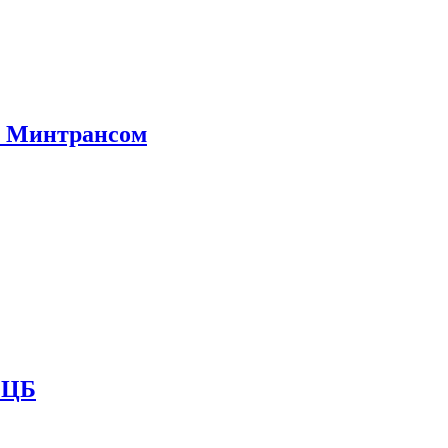
е Минтрансом
и ЦБ