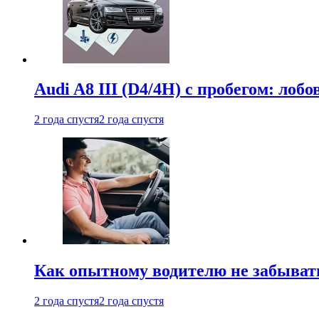
Audi A8 III (D4/4H) c пробегом: лобо
2 года спустя
2 года спустя
Как опытному водителю не забыват
2 года спустя
2 года спустя