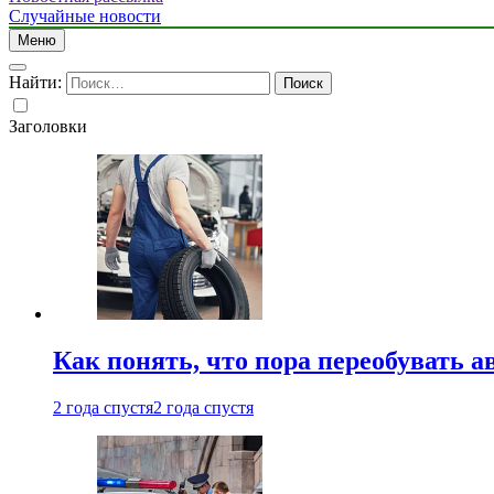
Случайные новости
Меню
Найти:
Заголовки
Как понять, что пора переобувать а
2 года спустя
2 года спустя