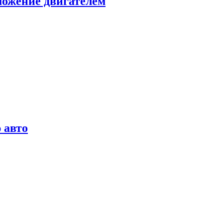
можение двигателем
 авто