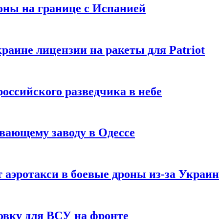
оны на границе с Испанией
раине лицензии на ракеты для Patriot
российского разведчика в небе
вающему заводу в Одессе
 аэротакси в боевые дроны из-за Украи
овку для ВСУ на фронте