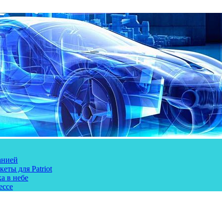
анией
еты для Patriot
а в небе
ессе