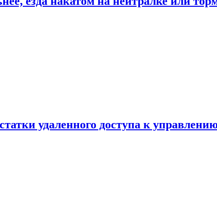
ьнее, езда накатом на нейтралке или тор
статки удаленного доступа к управлению