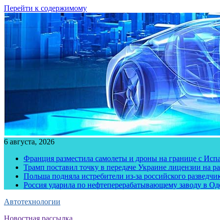
Перейти к содержимому
6 августа, 2026
Франция разместила самолеты и дроны на границе с Исп
Трамп поставил точку в передаче Украине лицензии на рак
Польша подняла истребители из-за российского разведчик
Россия ударила по нефтеперерабатывающему заводу в Од
Автотехнологии
Новостная рассылка