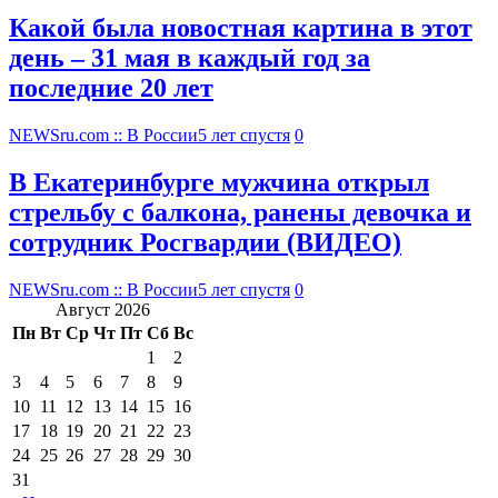
Какой была новостная картина в этот
день – 31 мая в каждый год за
последние 20 лет
NEWSru.com :: В России
5 лет спустя
0
В Екатеринбурге мужчина открыл
стрельбу с балкона, ранены девочка и
сотрудник Росгвардии (ВИДЕО)
NEWSru.com :: В России
5 лет спустя
0
Август 2026
Пн
Вт
Ср
Чт
Пт
Сб
Вс
1
2
3
4
5
6
7
8
9
10
11
12
13
14
15
16
17
18
19
20
21
22
23
24
25
26
27
28
29
30
31