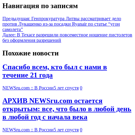
Навигация по записям
Предыдущая:
Генпрокуратура Литвы рассматривает дело
против Лукашенко из-за посадки Ryanair по статье “угон
самолета”
Далее:
В Техасе разрешили повсеместное ношение пистолетов
без оформления разрешений
Похожие новости
Спасибо всем, кто был с нами в
течение 21 года
NEWSru.com :: В России
5 лет спустя
0
АРХИВ NEWSru.com остается
открытым: все, что было в любой день
в любой год с начала века
NEWSru.com :: В России
5 лет спустя
0