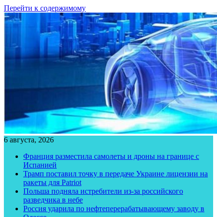
Перейти к содержимому
6 августа, 2026
Франция разместила самолеты и дроны на границе с
Испанией
Трамп поставил точку в передаче Украине лицензии на
ракеты для Patriot
Польша подняла истребители из-за российского
разведчика в небе
Россия ударила по нефтеперерабатывающему заводу в