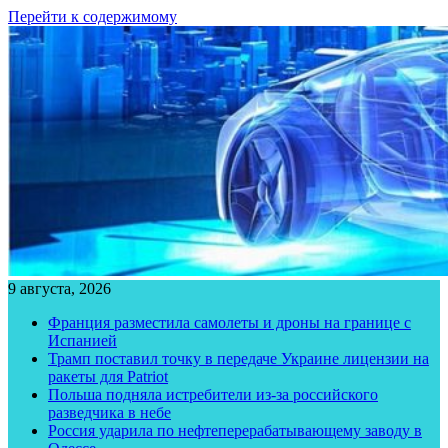
Перейти к содержимому
9 августа, 2026
Франция разместила самолеты и дроны на границе с
Испанией
Трамп поставил точку в передаче Украине лицензии на
ракеты для Patriot
Польша подняла истребители из-за российского
разведчика в небе
Россия ударила по нефтеперерабатывающему заводу в