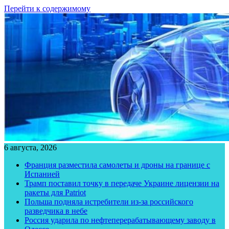
Перейти к содержимому
6 августа, 2026
Франция разместила самолеты и дроны на границе с
Испанией
Трамп поставил точку в передаче Украине лицензии на
ракеты для Patriot
Польша подняла истребители из-за российского
разведчика в небе
Россия ударила по нефтеперерабатывающему заводу в