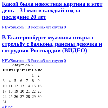
Какой была новостная картина в этот
день – 31 мая в каждый год за
последние 20 лет
NEWSru.com :: В России
5 лет спустя
0
В Екатеринбурге мужчина открыл
стрельбу с балкона, ранены девочка и
сотрудник Росгвардии (ВИДЕО)
NEWSru.com :: В России
5 лет спустя
0
Август 2026
Пн
Вт
Ср
Чт
Пт
Сб
Вс
1
2
3
4
5
6
7
8
9
10
11
12
13
14
15
16
17
18
19
20
21
22
23
24
25
26
27
28
29
30
31
« Июл