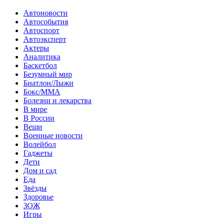
Автоновости
Автособытия
Автоспорт
Автоэксперт
Актеры
Аналитика
Баскетбол
Безумный мир
Биатлон/Лыжи
Бокс/MMA
Болезни и лекарства
В мире
В России
Вещи
Военные новости
Волейбол
Гаджеты
Дети
Дом и сад
Еда
Звёзды
Здоровье
ЗОЖ
Игры