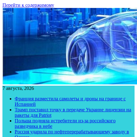
Перейти к содержимому
7 августа, 2026
Франция разместила самолеты и дроны на границе с
Испанией
Трамп поставил точку в передаче Украине лицензии на
ракеты для Patriot
Польша подняла истребители из-за российского
разведчика в небе
Россия ударила по нефтеперерабатывающему заводу в